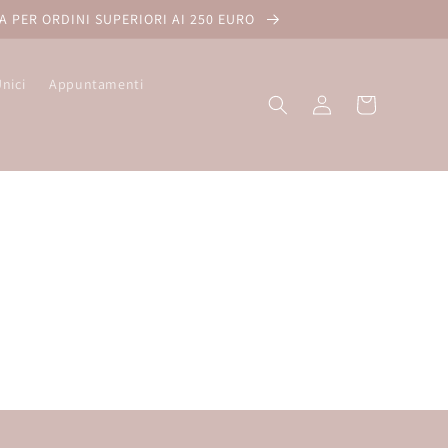
A PER ORDINI SUPERIORI AI 250 EURO
Unici
Appuntamenti
Carrello
Accedi