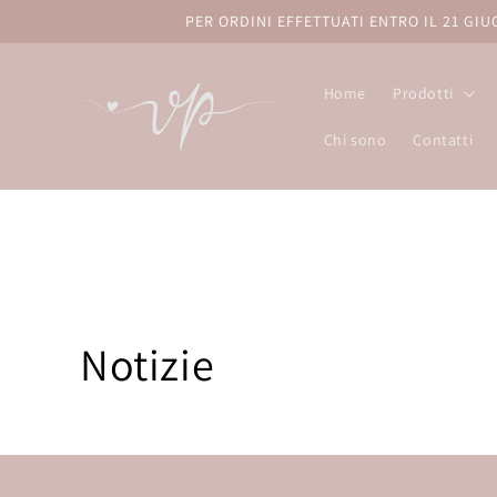
Vai
PER ORDINI EFFETTUATI ENTRO IL 21 GI
direttamente
ai contenuti
Home
Prodotti
Chi sono
Contatti
Notizie