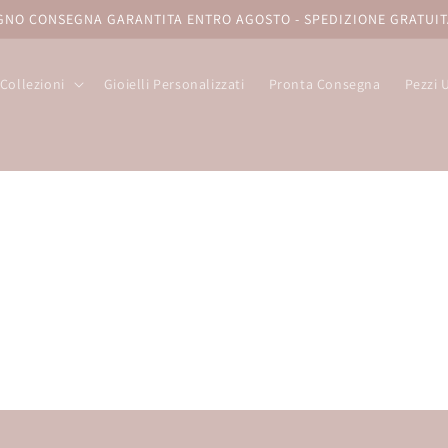
UGNO CONSEGNA GARANTITA ENTRO AGOSTO - SPEDIZIONE GRATUIT
Collezioni
Gioielli Personalizzati
Pronta Consegna
Pezzi 