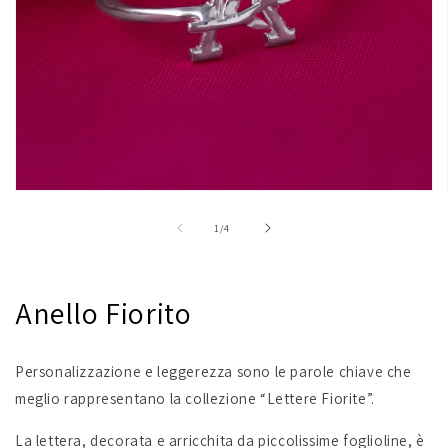
Apri
contenuti
multimediali
su
1
/
4
1
in
finestra
modale
Anello Fiorito
Personalizzazione e leggerezza sono le parole chiave che
meglio rappresentano la collezione “Lettere Fiorite”.
La lettera, decorata e arricchita da piccolissime foglioline, è