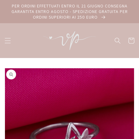
Vai
PER ORDINI EFFETTUATI ENTRO IL 21 GIUGNO CONSEGNA
direttamente
GARANTITA ENTRO AGOSTO - SPEDIZIONE GRATUITA PER
ai contenuti
ORDINI SUPERIORI AI 250 EURO
Carrello
Passa alle
informazioni
sul prodotto