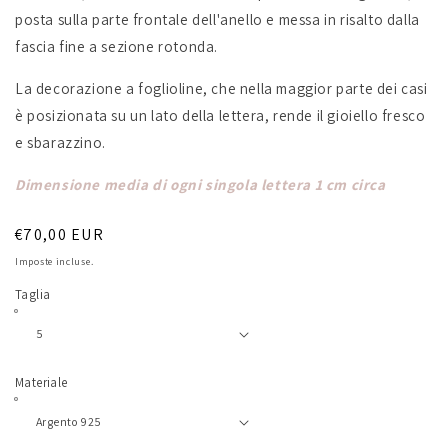
posta sulla parte frontale dell'anello e messa in risalto dalla
fascia fine a sezione rotonda.
La decorazione a foglioline, che nella maggior parte dei casi
è posizionata su un lato della lettera, rende il gioiello fresco
e sbarazzino.
Dimensione media di ogni singola lettera 1 cm circa
Prezzo
€70,00 EUR
di
Imposte incluse.
listino
Taglia
Materiale