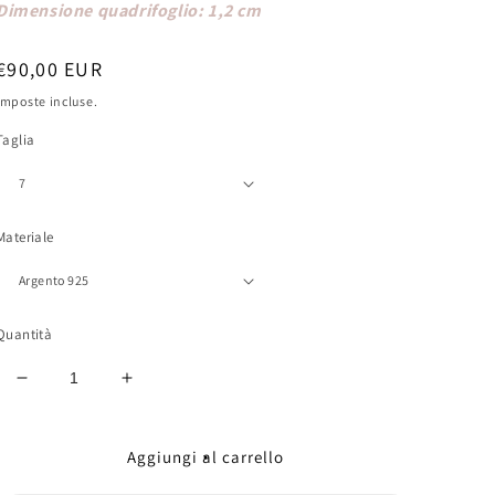
Dimensione quadrifoglio: 1,2 cm
Prezzo
€90,00 EUR
di
Imposte incluse.
listino
Taglia
Materiale
Quantità
Diminuisci
Aumenta
quantità
quantità
per
per
Anello
Anello
Aggiungi al carrello
Quadrifoglio
Quadrifoglio