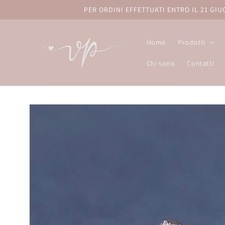
Vai
PER ORDINI EFFETTUATI ENTRO IL 21 GI
direttamente
ai contenuti
Home
Prodotti
Chi sono
Contatti
Passa alle
informazioni
sul prodotto