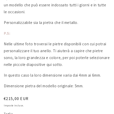
un modello che può essere indossato tutti i giorni e in tutte
le occasioni.
Personalizzabile sia la pietra che il metallo.
P.S:
Nelle ultime foto troverai le pietre disponibili con cui potrai
personalizzare il tuo anello. Ti aiuterà a capire che pietre
sono, la loro grandezza e colore, per poi poterle selezionare
nelle piccole diapositive qui sotto.
In questo caso la loro dimensione varia dai 4mm ai 6mm.
Dimensione pietra del modello originale: 5mm.
Prezzo
€215,00 EUR
di
Imposte incluse.
listino
Taglia