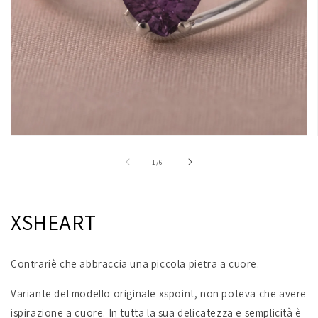
Apri
contenuti
multimediali
su
1
/
6
1
in
finestra
modale
XSHEART
Contrariè che abbraccia una piccola pietra a cuore.
Variante del modello originale xspoint, non poteva che avere
ispirazione a cuore. In tutta la sua delicatezza e semplicità è