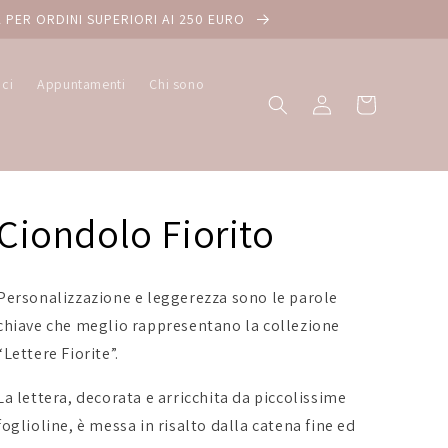
 PER ORDINI SUPERIORI AI 250 EURO
ici
Appuntamenti
Chi sono
Accedi
Carrello
Ciondolo Fiorito
Personalizzazione e leggerezza sono le parole
chiave che meglio rappresentano la collezione
“Lettere Fiorite”.
La lettera, decorata e arricchita da piccolissime
foglioline, è messa in risalto dalla catena fine ed