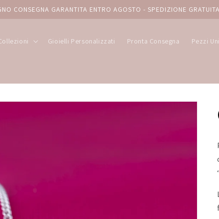
IUGNO CONSEGNA GARANTITA ENTRO AGOSTO - SPEDIZIONE GRATUITA
Collezioni
Gioielli Personalizzati
Pronta Consegna
Pezzi Un