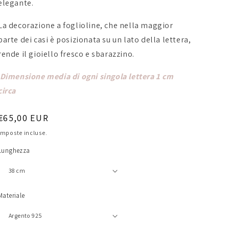
elegante.
La decorazione a foglioline, che nella maggior
parte dei casi è posizionata su un lato della lettera,
rende il gioiello fresco e sbarazzino.
Dimensione media di ogni singola lettera 1 cm
circa
Prezzo
€65,00 EUR
di
Imposte incluse.
listino
Lunghezza
Materiale