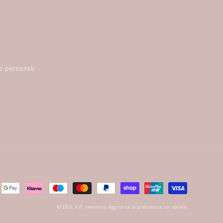
ti personali
© 2026,
V.P. Jewellery
Aggiorna le preferenze sui cookie