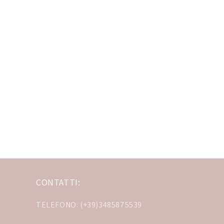
CONTATTI:
TELEFONO: (+39)3485875539