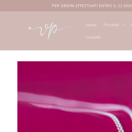
Vai
PER ORDINI EFFETTUATI ENTRO IL 21 G
direttamente
ai contenuti
Home
Prodotti
Contatti
Passa alle
informazioni
sul prodotto