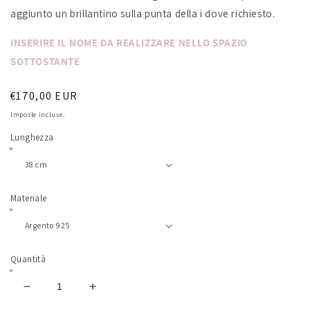
aggiunto un brillantino sulla punta della i dove richiesto.
INSERIRE IL NOME DA REALIZZARE NELLO SPAZIO
SOTTOSTANTE
Prezzo
€170,00 EUR
di
Imposte incluse.
listino
Lunghezza
Materiale
Quantità
Diminuisci
Aumenta
quantità
quantità