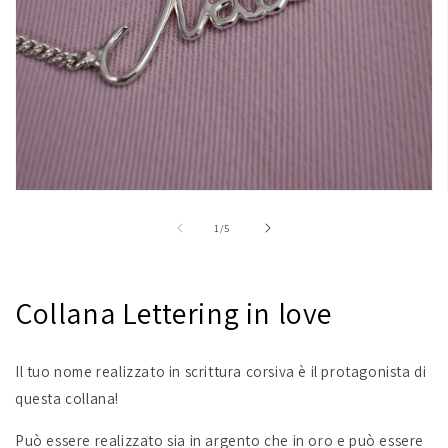
Apri
contenuti
multimediali
su
1
/
5
1
in
finestra
modale
Collana Lettering in love
Il tuo nome realizzato in scrittura corsiva è il protagonista di
questa collana!
Può essere realizzato sia in argento che in oro e può essere