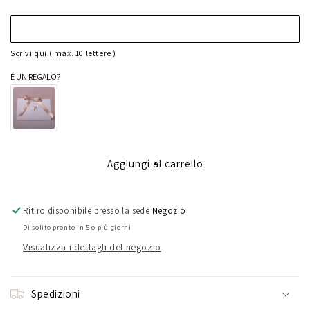
per
per
Collana
Collana
Lettering
Lettering
Scrivi qui ( max. 10 lettere )
in
in
love
love
É UN REGALO?
Aggiungi al carrello
Ritiro disponibile presso la sede
Negozio
Di solito pronto in 5 o più giorni
Visualizza i dettagli del negozio
Spedizioni