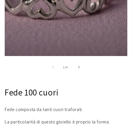
Apri
contenuti
multimediali
su
1
/
4
1
in
finestra
modale
Fede 100 cuori
Fede composta da tanti cuori traforati.
La particolarità di questo gioiello è proprio la forma.