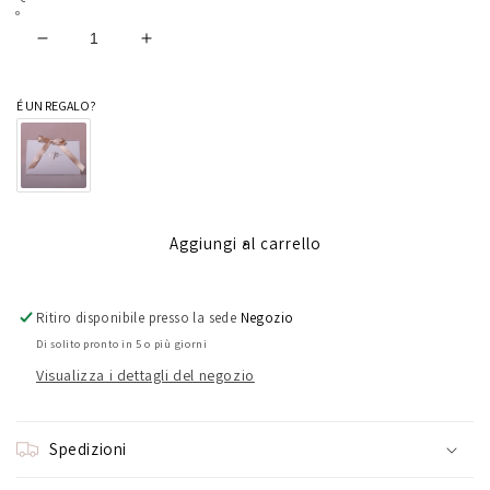
Diminuisci
Aumenta
quantità
quantità
per
per
É UN REGALO?
Fede
Fede
100
100
cuori
cuori
Aggiungi al carrello
Ritiro disponibile presso la sede
Negozio
Di solito pronto in 5 o più giorni
Visualizza i dettagli del negozio
Spedizioni