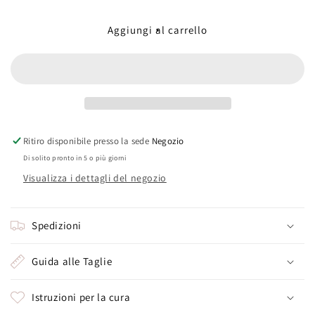
quantità
quantità
per
per
SINGLE
SINGLE
Aggiungi al carrello
Fiocco
Fiocco
Ritiro disponibile presso la sede
Negozio
Di solito pronto in 5 o più giorni
Visualizza i dettagli del negozio
Spedizioni
Guida alle Taglie
Istruzioni per la cura