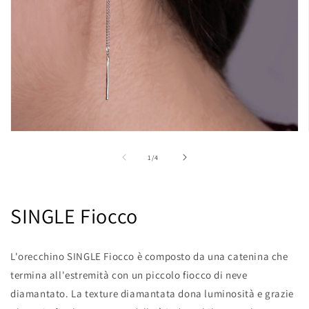
Apri
contenuti
multimediali
su
1
/
4
1
in
finestra
modale
SINGLE Fiocco
L'orecchino SINGLE Fiocco è composto da una catenina che
termina all'estremità con un piccolo fiocco di neve
diamantato. La texture diamantata dona luminosità e grazie