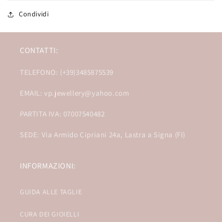
Condividi
CONTATTI:
TELEFONO: (+39)3485875539
EMAIL: vp.jewellery@yahoo.com
PARTITA IVA: 07007540482
SEDE: Via Armido Cipriani 24a, Lastra a Signa (FI)
INFORMAZIONI:
GUIDA ALLE TAGLIE
CURA DEI GIOIELLI