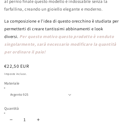
al pernio finale questo modello è indossabile senza la
farfallina, creando un gioiello elegante e moderno.
La composizione e l'idea di questo orecchino è studiata per
permetterti di creare tantissimi abbinamenti e look
diversi.
Per questo motivo questo prodotto è venduto
singolarmente, sarà necessario modificare la quantità
per ordinare il paio!
Prezzo
€22,50 EUR
di
Imposte incluse.
listino
Materiale
Quantità
Diminuisci
Aumenta