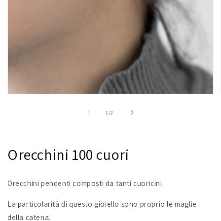
Apri
contenuti
multimediali
su
1
/
2
1
in
finestra
modale
Orecchini 100 cuori
Orecchini pendenti composti da tanti cuoricini.
La particolarità di questo gioiello sono proprio le maglie
della catena.