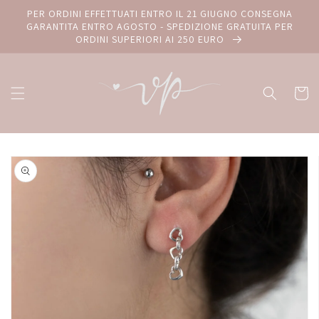
Vai
PER ORDINI EFFETTUATI ENTRO IL 21 GIUGNO CONSEGNA
direttamente
GARANTITA ENTRO AGOSTO - SPEDIZIONE GRATUITA PER
ai contenuti
ORDINI SUPERIORI AI 250 EURO
Carrello
Passa alle
informazioni
sul prodotto