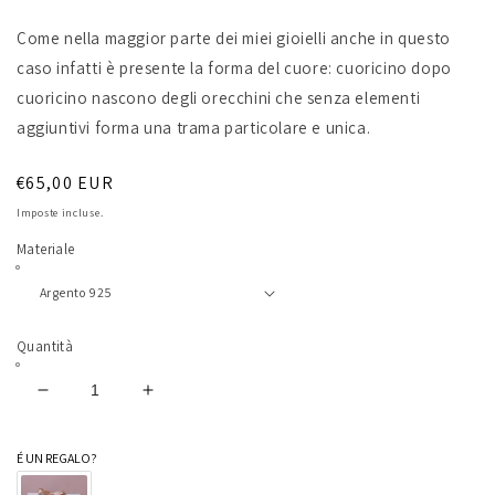
Come nella maggior parte dei miei gioielli anche in questo
caso infatti è presente la forma del cuore: cuoricino dopo
cuoricino nascono degli orecchini che senza elementi
aggiuntivi forma una trama particolare e unica.
Prezzo
€65,00 EUR
di
Imposte incluse.
listino
Materiale
Quantità
Diminuisci
Aumenta
quantità
quantità
per
per
É UN REGALO?
Orecchini
Orecchini
100
100