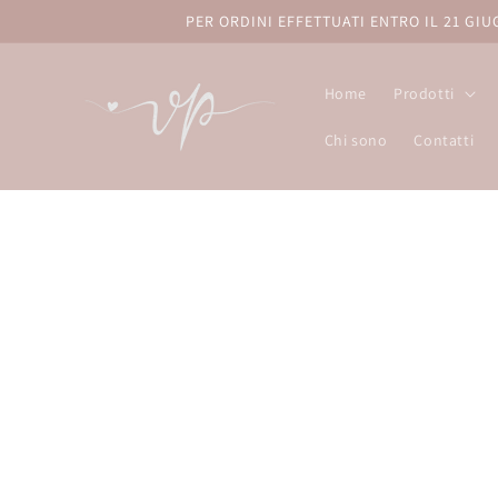
Vai
PER ORDINI EFFETTUATI ENTRO IL 21 GI
direttamente
ai contenuti
Home
Prodotti
Chi sono
Contatti
Passa 
inform
sul pr