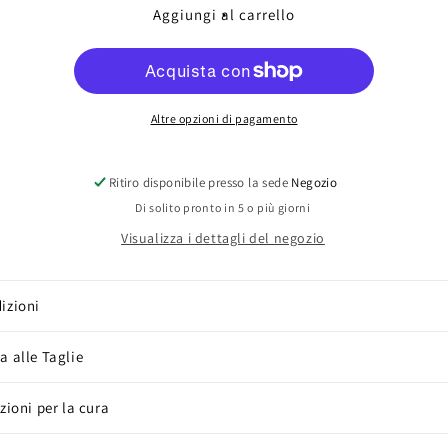
Zircone
Zircone
Aggiungi al carrello
Altre opzioni di pagamento
Ritiro disponibile presso la sede
Negozio
Di solito pronto in 5 o più giorni
Visualizza i dettagli del negozio
izioni
a alle Taglie
uzioni per la cura