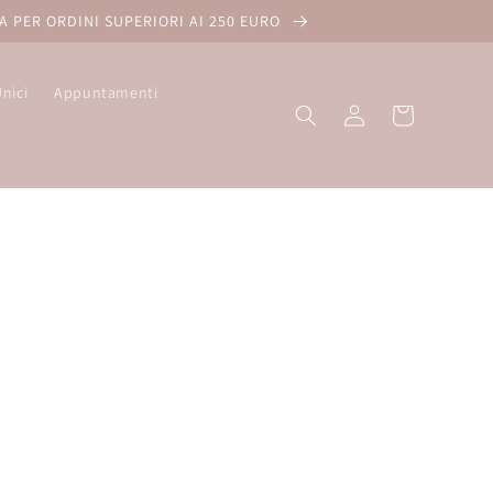
A PER ORDINI SUPERIORI AI 250 EURO
Unici
Appuntamenti
Accedi
Carrello