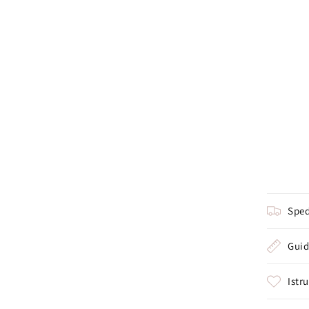
Sped
Guid
Istr