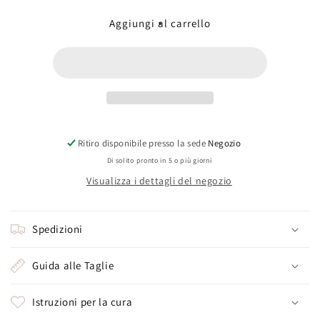
per
per
Zircone
Zircone
Aggiungi al carrello
nero
nero
(duchessina)
(duchessina)
Ritiro disponibile presso la sede
Negozio
Di solito pronto in 5 o più giorni
Visualizza i dettagli del negozio
Spedizioni
Guida alle Taglie
Istruzioni per la cura