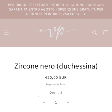
Vai
PER ORDINI EFFETTUATI ENTRO IL 21 GIUGNO CONSEGNA
direttamente
GARANTITA ENTRO AGOSTO - SPEDIZIONE GRATUITA PER
ai contenuti
ORDINI SUPERIORI AI 250 EURO
Carrell
Passa alle
informazioni
Zircone nero (duchessina)
sul prodotto
Prezzo
€20,00 EUR
di
Imposte incluse.
listino
Quantità
Diminuisci
Aumenta
quantità
quantità