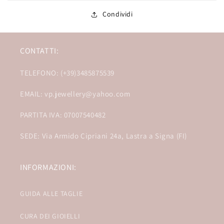
Condividi
CONTATTI:
TELEFONO: (+39)3485875539
EMAIL: vp.jewellery@yahoo.com
PARTITA IVA: 07007540482
SEDE: Via Armido Cipriani 24a, Lastra a Signa (FI)
INFORMAZIONI:
GUIDA ALLE TAGLIE
CURA DEI GIOIELLI