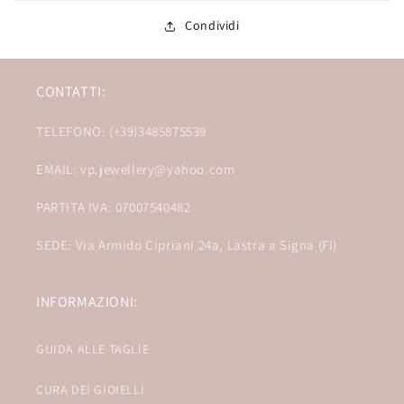
Condividi
CONTATTI:
TELEFONO: (+39)3485875539
EMAIL: vp.jewellery@yahoo.com
PARTITA IVA: 07007540482
SEDE: Via Armido Cipriani 24a, Lastra a Signa (FI)
INFORMAZIONI:
GUIDA ALLE TAGLIE
CURA DEI GIOIELLI