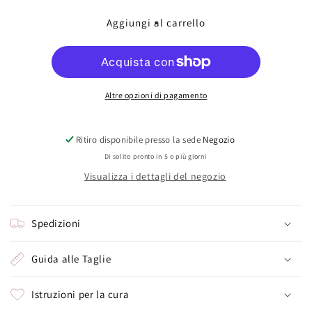
per
per
Topazio
Topazio
Aggiungi al carrello
london(XS
london(XS
trilliand)
trilliand)
Altre opzioni di pagamento
Ritiro disponibile presso la sede
Negozio
Di solito pronto in 5 o più giorni
Visualizza i dettagli del negozio
Spedizioni
Guida alle Taglie
Istruzioni per la cura