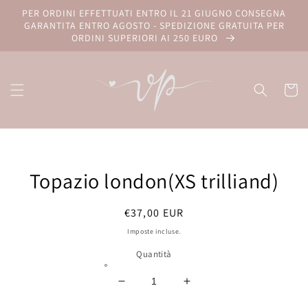
Vai
PER ORDINI EFFETTUATI ENTRO IL 21 GIUGNO CONSEGNA
direttamente
GARANTITA ENTRO AGOSTO - SPEDIZIONE GRATUITA PER
ai contenuti
ORDINI SUPERIORI AI 250 EURO
Carrell
Passa alle
informazioni
Topazio london(XS trilliand)
sul prodotto
Prezzo
€37,00 EUR
di
Imposte incluse.
listino
Quantità
Diminuisci
Aumenta
quantità
quantità