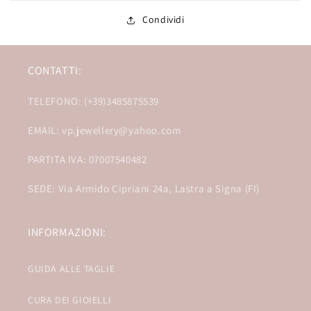
Condividi
CONTATTI:
TELEFONO: (+39)3485875539
EMAIL: vp.jewellery@yahoo.com
PARTITA IVA: 07007540482
SEDE: Via Armido Cipriani 24a, Lastra a Signa (FI)
INFORMAZIONI:
GUIDA ALLE TAGLIE
CURA DEI GIOIELLI