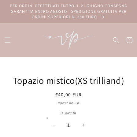
Vai
PER ORDINI EFFETTUATI ENTRO IL 21 GIUGNO CONSEGNA
direttamente
GARANTITA ENTRO AGOSTO - SPEDIZIONE GRATUITA PER
ai contenuti
ORDINI SUPERIORI AI 250 EURO
Carrell
Passa alle
informazioni
Topazio mistico(XS trilliand)
sul prodotto
Prezzo
€40,00 EUR
di
Imposte incluse.
listino
Quantità
Diminuisci
Aumenta
quantità
quantità