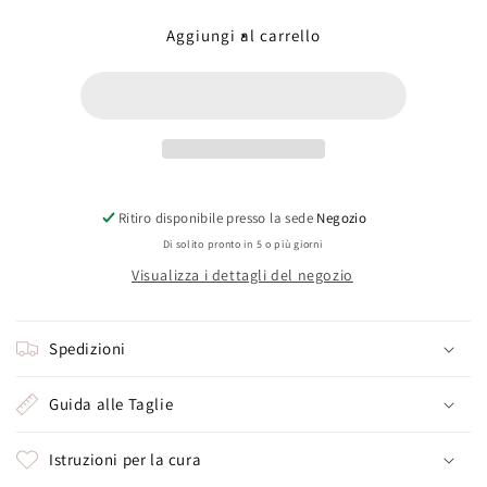
per
per
Topazio
Topazio
Aggiungi al carrello
mistico(XS
mistico(XS
trilliand)
trilliand)
Ritiro disponibile presso la sede
Negozio
Di solito pronto in 5 o più giorni
Visualizza i dettagli del negozio
Spedizioni
Guida alle Taglie
Istruzioni per la cura