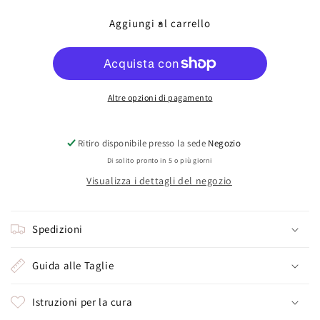
per
per
Tormalina
Tormalina
Aggiungi al carrello
2
2
(trilliand)
(trilliand)
Altre opzioni di pagamento
Ritiro disponibile presso la sede
Negozio
Di solito pronto in 5 o più giorni
Visualizza i dettagli del negozio
Spedizioni
Guida alle Taglie
Istruzioni per la cura