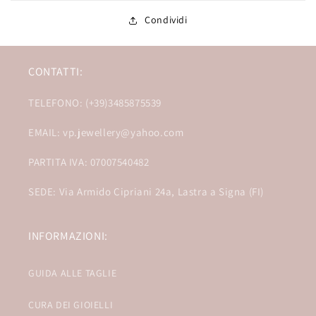
Condividi
CONTATTI:
TELEFONO: (+39)3485875539
EMAIL: vp.jewellery@yahoo.com
PARTITA IVA: 07007540482
SEDE: Via Armido Cipriani 24a, Lastra a Signa (FI)
INFORMAZIONI:
GUIDA ALLE TAGLIE
CURA DEI GIOIELLI