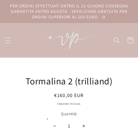
Vai
PER ORDINI EFFETTUATI ENTRO IL 21 GIUGNO CONSEGNA
direttamente
GARANTITA ENTRO AGOSTO - SPEDIZIONE GRATUITA PER
ai contenuti
ORDINI SUPERIORI AI 250 EURO
Carrell
Passa alle
informazioni
Tormalina 2 (trilliand)
sul prodotto
Prezzo
€160,00 EUR
di
Imposte incluse.
listino
Quantità
Diminuisci
Aumenta
quantità
quantità