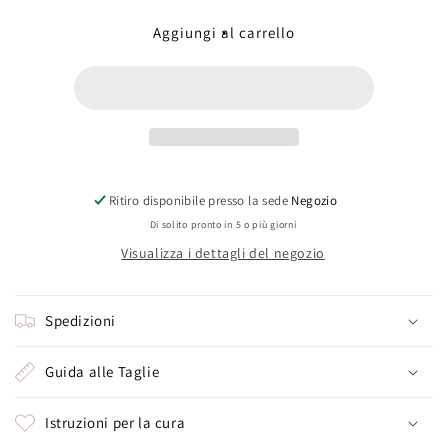
per
per
Zircone
Zircone
Aggiungi al carrello
verde
verde
(double
(double
heart)
heart)
Ritiro disponibile presso la sede
Negozio
Di solito pronto in 5 o più giorni
Visualizza i dettagli del negozio
Spedizioni
Guida alle Taglie
Istruzioni per la cura