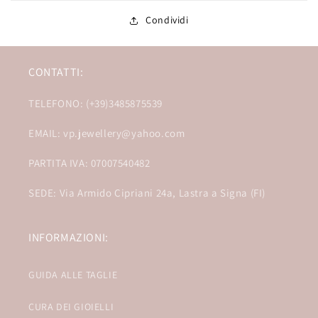
Condividi
CONTATTI:
TELEFONO: (+39)3485875539
EMAIL: vp.jewellery@yahoo.com
PARTITA IVA: 07007540482
SEDE: Via Armido Cipriani 24a, Lastra a Signa (FI)
INFORMAZIONI:
GUIDA ALLE TAGLIE
CURA DEI GIOIELLI