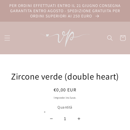
Vai
PER ORDINI EFFETTUATI ENTRO IL 21 GIUGNO CONSEGNA
direttamente
GARANTITA ENTRO AGOSTO - SPEDIZIONE GRATUITA PER
ai contenuti
ORDINI SUPERIORI AI 250 EURO
Carrell
Passa alle
informazioni
Zircone verde (double heart)
sul prodotto
Prezzo
€0,00 EUR
di
Imposte incluse.
listino
Quantità
Diminuisci
Aumenta
quantità
quantità