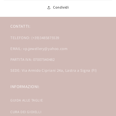
Condividi
CONTATTI:
TELEFONO: (+39)3485875539
EMAIL: vp.jewellery@yahoo.com
PARTITA IVA: 07007540482
SEDE: Via Armido Cipriani 24a, Lastra a Signa (FI)
INFORMAZIONI:
GUIDA ALLE TAGLIE
CURA DEI GIOIELLI