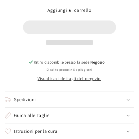
per
per
Zircone
Zircone
Aggiungi al carrello
(XS
(XS
trilliand)
trilliand)
Ritiro disponibile presso la sede
Negozio
Di solito pronto in 5 o più giorni
Visualizza i dettagli del negozio
Spedizioni
Guida alle Taglie
Istruzioni per la cura