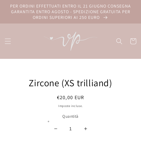
Vai
PER ORDINI EFFETTUATI ENTRO IL 21 GIUGNO CONSEGNA
direttamente
GARANTITA ENTRO AGOSTO - SPEDIZIONE GRATUITA PER
ai contenuti
ORDINI SUPERIORI AI 250 EURO
Carrell
Passa alle
informazioni
Zircone (XS trilliand)
sul prodotto
Prezzo
€20,00 EUR
di
Imposte incluse.
listino
Quantità
Diminuisci
Aumenta
quantità
quantità