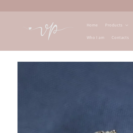
Skip to
content
Home
Products
Who I am
Contacts
Skip to
product
information