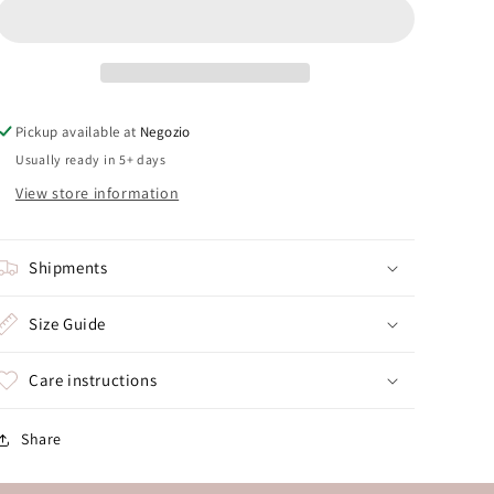
di
di
neve
neve
Pickup available at
Negozio
Usually ready in 5+ days
View store information
Shipments
Size Guide
Care instructions
Share