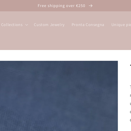
Free shipping over €250
Collections
Custom Jewelry
Pronta Consegna
Unique pi