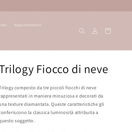
eces
Appuntamenti
Log
Cart
in
Trilogy Fiocco di neve
Trilogy composto da tre piccoli fiocchi di neve
rappresentati in maniera minuziosa e decorati da
una texture diamantata. Queste caratteristiche gli
conferiscono la classica luminosità attribuita a
questo soggetto.