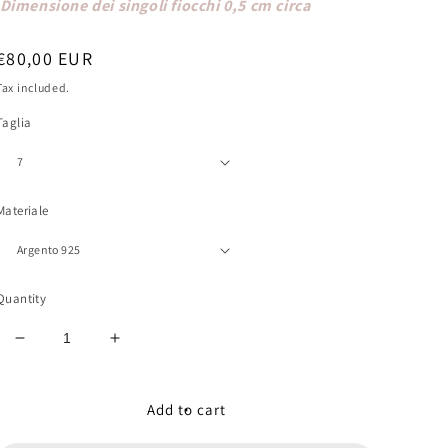
Dimensione dei singoli fiocchi 0,5 cm circa
Regular
€80,00 EUR
price
Tax included.
Taglia
Materiale
Quantity
Decrease
Increase
quantity
quantity
for
for
Trilogy
Trilogy
Add to cart
Fiocco
Fiocco